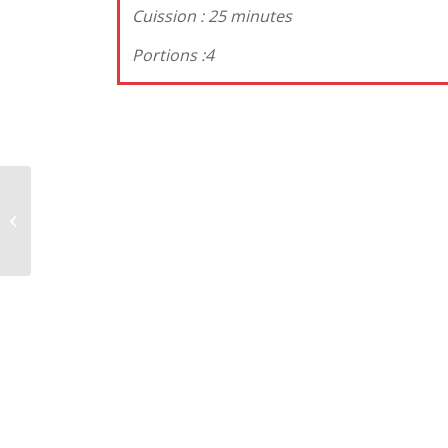
Cuission : 25 minute
Portions :
BUDDHA BOWL aux
pommes de terre,
chou-fleur et pois
chiches cajun