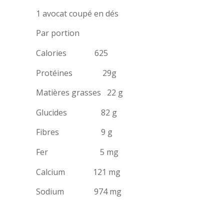
1 avocat coupé en dés
Par portion
Calories 625
Protéines 29g
Matières grasses 22 g
Glucides 82 g
Fibres 9 g
Fer 5 mg
Calcium 121 mg
Sodium 974 mg