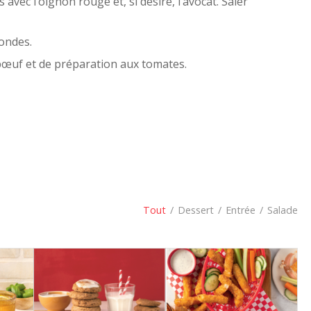
vec l’oignon rouge et, si désiré, l’avocat. Saler
-ondes.
 bœuf et de préparation aux tomates.
Tout
/
Dessert
/
Entrée
/
Salade