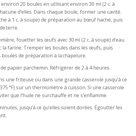
environ 20 boules en utilisant environ 30 ml (2 c. à
acune d’elles. Dans chaque boule, former une cavité.
 à thé à 1 c. à soupe) de préparation au bœuf haché, puis
e terre.
mière, fouetter les œufs avec 30 ml (2 c. à soupe) d’eau.
 la farine. Tremper les boules dans les œufs, puis
s boules de préparation à la chapelure.
de papier parchemin. Réfrigérer de 2 à 4 heures.
ans une friteuse ou dans une grande casserole jusqu’à ce
(375 °F) sur un thermomètre à cuisson. Si une casserole
éviter que l’huile ne surchauffe et ne s’enflamme.
 minutes, jusqu’à ce qu’elles soient dorées. Égoutter les
nt.