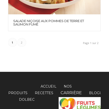
SALADE NIÇOISE AUX POMMES DE TERRE ET
SAUMON FUMÉ
1
2
Page 1 sur 2
ACCUEIL
NOS
CARRIÈRE
PRODUITS
RECETTES
BLOGUE
DOLBEC